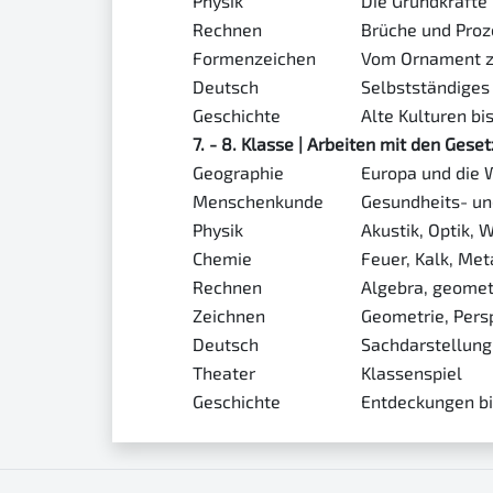
Physik
Die Grundkräfte
Rechnen
Brüche und Proz
Formenzeichen
Vom Ornament z
Deutsch
Selbstständiges
Geschichte
Alte Kulturen b
7. - 8. Klasse | Arbeiten mit den Gese
Geographie
Europa und die 
Menschenkunde
Gesundheits- un
Physik
Akustik, Optik, 
Chemie
Feuer, Kalk, Met
Rechnen
Algebra, geomet
Zeichnen
Geometrie, Pers
Deutsch
Sachdarstellung
Theater
Klassenspiel
Geschichte
Entdeckungen bi